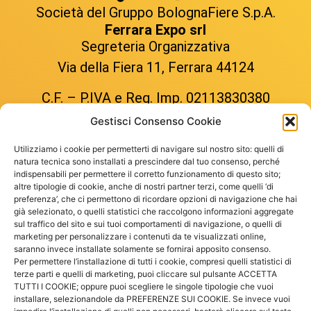
Società del Gruppo BolognaFiere S.p.A.
Ferrara Expo srl
Segreteria Organizzativa
Via della Fiera 11, Ferrara 44124
C.F. – P.IVA e Reg. Imp. 02113830380
REA FE-226928
Gestisci Consenso Cookie
Utilizziamo i cookie per permetterti di navigare sul nostro sito: quelli di
Tel. +39 0532 900713
natura tecnica sono installati a prescindere dal tuo consenso, perché
indispensabili per permettere il corretto funzionamento di questo sito;
segreteria@ferraraexpo.com
altre tipologie di cookie, anche di nostri partner terzi, come quelli ‘di
preferenza’, che ci permettono di ricordare opzioni di navigazione che hai
ferraraexpo@legalmail.it
già selezionato, o quelli statistici che raccolgono informazioni aggregate
www.ferraraexpo.com
sul traffico del sito e sui tuoi comportamenti di navigazione, o quelli di
marketing per personalizzare i contenuti da te visualizzati online,
saranno invece installate solamente se fornirai apposito consenso.
Per permettere l’installazione di tutti i cookie, compresi quelli statistici di
terze parti e quelli di marketing, puoi cliccare sul pulsante ACCETTA
TUTTI I COOKIE; oppure puoi scegliere le singole tipologie che vuoi
Con il Patrocinio del:
installare, selezionandole da PREFERENZE SUI COOKIE. Se invece vuoi